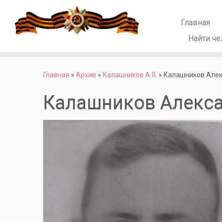
Главная
Найти че
Перейти
к
Главная
»
Архив
»
Калашников А.Я.
»
Калашников Алек
содержимому
Калашников Алекса