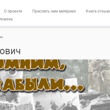
О проекте
Прислать нам материал
Книга отзыв
ловека
ич
нович