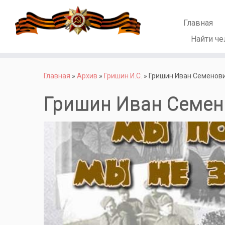
Главная
Найти че
Перейти
к
Главная
»
Архив
»
Гришин И.С.
»
Гришин Иван Семенов
содержимому
Гришин Иван Семе