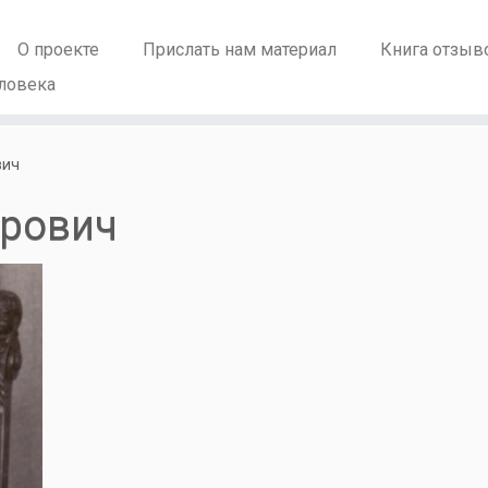
О проекте
Прислать нам материал
Книга отзыв
ловека
вич
орович