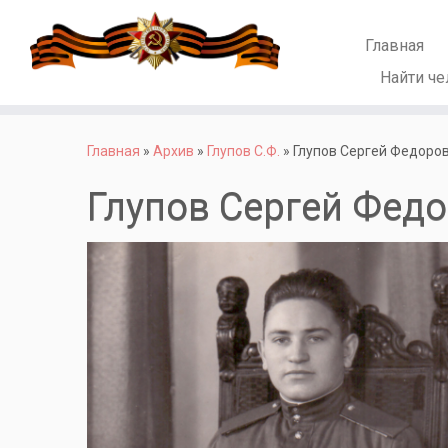
Главная
Найти че
Перейти
к
Главная
»
Архив
»
Глупов С.Ф.
»
Глупов Сергей Федоро
содержимому
Глупов Сергей Фед