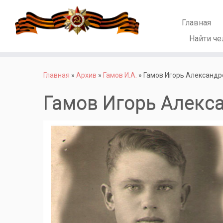
Главная
Найти че
Перейти
к
Главная
»
Архив
»
Гамов И.А.
»
Гамов Игорь Александр
содержимому
Гамов Игорь Алекс