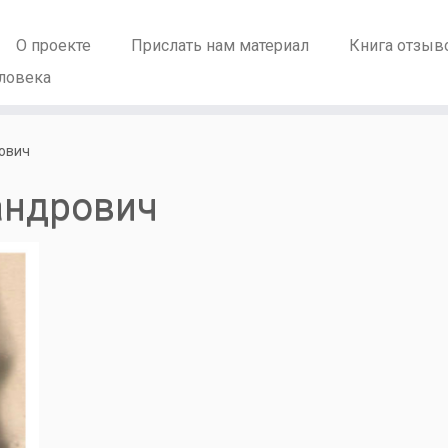
О проекте
Прислать нам материал
Книга отзыв
ловека
ович
андрович