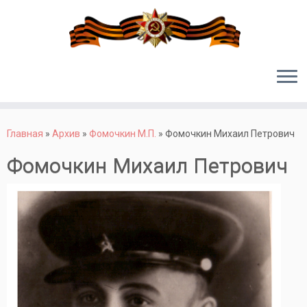
Перейти
к
Главная
»
Архив
»
Фомочкин М.П.
»
Фомочкин Михаил Петрович
содержимому
Фомочкин Михаил Петрович