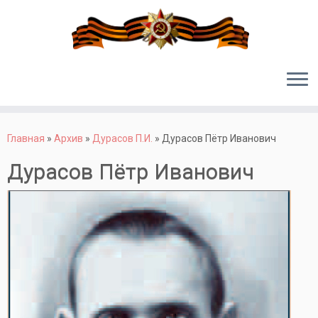
Перейти
к
Главная
»
Архив
»
Дурасов П.И.
»
Дурасов Пётр Иванович
содержимому
Дурасов Пётр Иванович