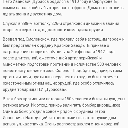
Пётр Иванович Дурасов родился в 1910 году в Серпухове. В
самом начале войны был призван на фронт. Дома его остались
ждать жена и двухлетняя дочь.
Служил в 888-м артполку 226-й стрелковой дивизии в звании
старшего сержанта, в должности командира орудия.
Воевал под Смоленском, где проявил себя настоящим героем и
был представлен к ордену Красной Звезды. В приказе о
награждении говорится: «В ночь на 2-е февраля 1942 года
после длительной, ожесточенной артиллерийской и
минометной подготовки противник в количестве 500 человек
повел наступление на село Солово… Подойдя под прикрытием
артогня и ночи, противник перешел в атаку, но был встречен
ожесточенным огнем наших орудий, где особо отличилось
орудие товарища П.И. Дурасова».
В том бою противники потеряли 150 человек и были вынуждены
ретироваться. Их отход прикрывали пять бомбардировщиков.
Одна из бомб угодила совсем рядом с орудием Петра
Ивановича. Находящийся в нескольких шагах от пушки дом
вспыхнул, как спичка. Огонь распространялся с неимоверной