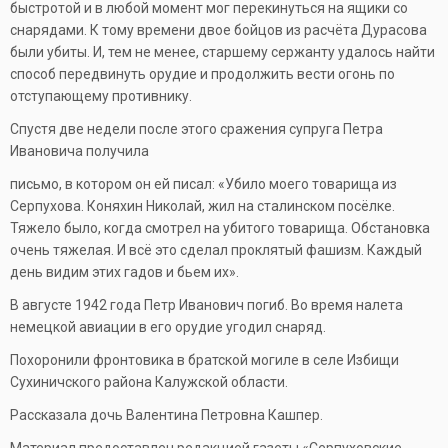
быстротой и в любой момент мог перекинуться на ящики со
снарядами. К тому времени двое бойцов из расчёта Дурасова
были убиты. И, тем не менее, старшему сержанту удалось найти
способ передвинуть орудие и продолжить вести огонь по
отступающему противнику.
Спустя две недели после этого сражения супруга Петра
Ивановича получила
письмо, в котором он ей писал: «Убило моего товарища из
Серпухова. Коняхин Николай, жил на сталинском посёлке.
Тяжело было, когда смотрел на убитого товарища. Обстановка
очень тяжелая. И всё это сделал проклятый фашизм. Каждый
день видим этих гадов и бьем их».
В августе 1942 года Петр Иванович погиб. Во время налета
немецкой авиации в его орудие угодил снаряд.
Похоронили фронтовика в братской могиле в селе Избищи
Сухиничского района Калужской области.
Рассказала дочь Валентина Петровна Кашпер.
Материал предоставлен редакцией газеты «Серпуховские