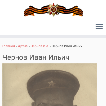
Перейти
к
Главная
»
Архив
»
Чернов И.И.
»
Чернов Иван Ильич
содержимому
Чернов Иван Ильич