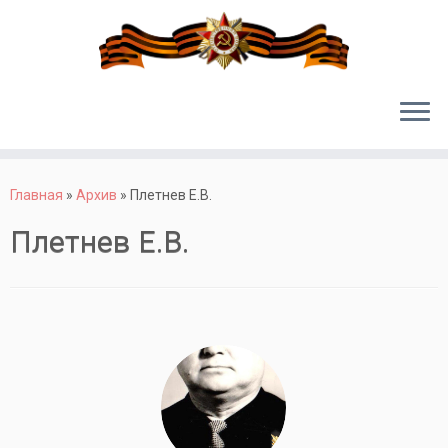
Перейти
к
Главная
»
Архив
»
Плетнев Е.В.
содержимому
Плетнев Е.В.