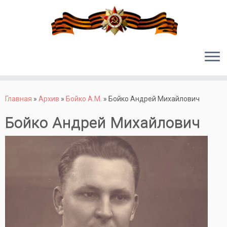
Перейти
к
Главная
»
Архив
»
Бойко А.М.
»
Бойко Андрей Михайлович
содержимому
Бойко Андрей Михайлович