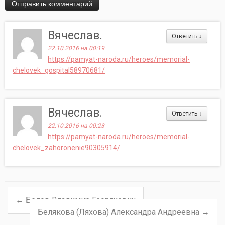
Вячеслав.
Ответить
↓
22.10.2016 на 00:19
https://pamyat-naroda.ru/heroes/memorial-
chelovek_gospital58970681/
Вячеслав.
Ответить
↓
22.10.2016 на 00:23
https://pamyat-naroda.ru/heroes/memorial-
chelovek_zahoronenie90305914/
←
Белов Владимир Георгиевич
Навигация по записям
Белякова (Ляхова) Александра Андреевна
→