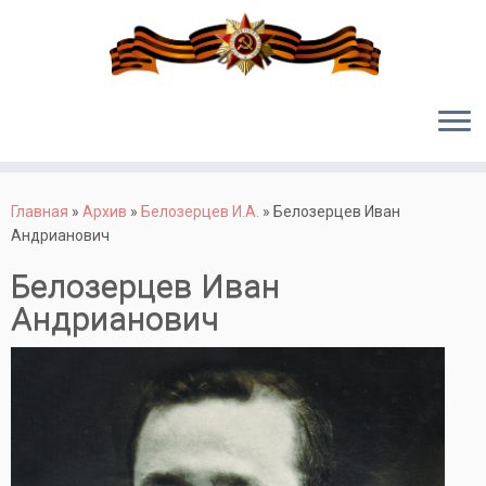
Перейти
к
Главная
»
Архив
»
Белозерцев И.А.
»
Белозерцев Иван
содержимому
Андрианович
Белозерцев Иван
Андрианович