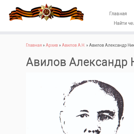
Главная
Найти че
Перейти
к
Главная
»
Архив
»
Авилов А.Н.
»
Авилов Александр Ни
содержимому
Авилов Александр 