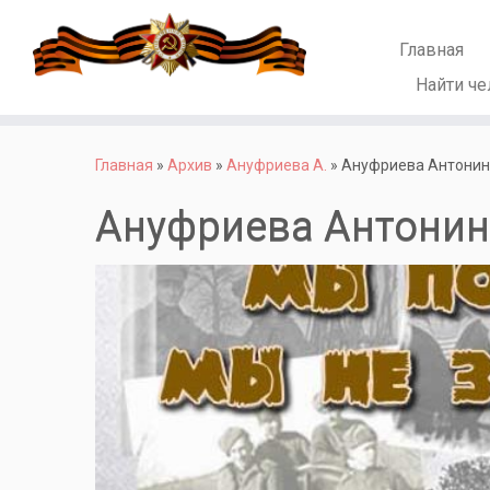
Главная
Найти че
Перейти
к
Главная
»
Архив
»
Ануфриева А.
»
Ануфриева Антонин
содержимому
Ануфриева Антонин