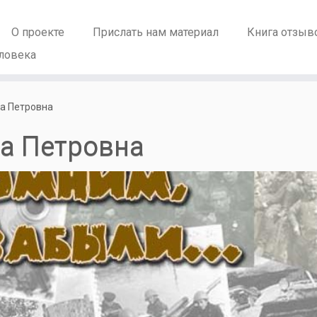
О проекте
Прислать нам материал
Книга отзыв
ловека
а Петровна
а Петровна