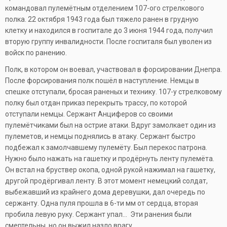
командовал пулемётным отделением 107-ого стрелкового
полка. 22 октября 1943 года был тяжело ранен в грудную
клетку и находился в госпитале до 3 июня 1944 года, получил
вторую группу инвалидности. После госпиталя был уволен из
войск по ранению.
Полк, в котором он воевал, участвовал в форсировании Днепра.
После форсирования полк пошёл в наступление. Немцы в
спешке отступали, бросая раненых и технику. 107-у стрелковому
полку был отдан приказ перекрыть трассу, по которой
отступали немцы. Сержант Анциферов со своими
пулемётчиками был на острие атаки. Вдруг замолкает один из
пулеметов, и немцы поднялись в атаку. Сержант быстро
подбежал к замолчавшему пулемёту. Был перекос патрона.
Нужно было нажать на гашетку и продёрнуть ленту пулемёта.
Он встал на бруствер окопа, одной рукой нажимал на гашетку,
другой продёргивал ленту. В этот момент немецкий солдат,
выбежавший из крайнего дома деревушки, дал очередь по
сержанту. Одна пуля прошла в 6-ти мм от сердца, вторая
пробила левую руку. Сержант упал… Эти ранения были
смертельны, но он выжил назло врагу.