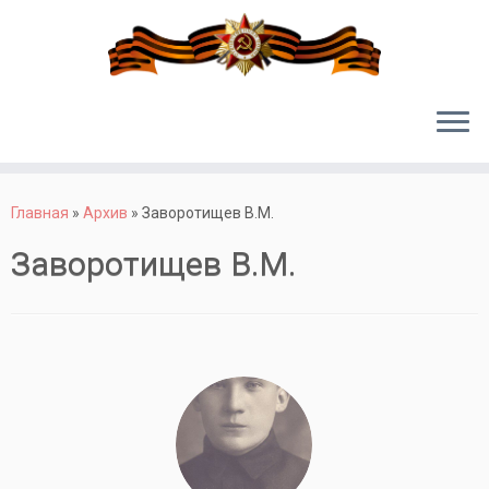
Перейти
к
Главная
»
Архив
»
Заворотищев В.М.
содержимому
Заворотищев В.М.