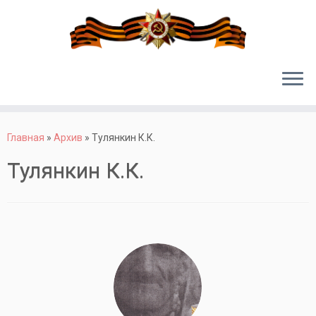
Перейти
к
Главная
»
Архив
»
Тулянкин К.К.
содержимому
Тулянкин К.К.