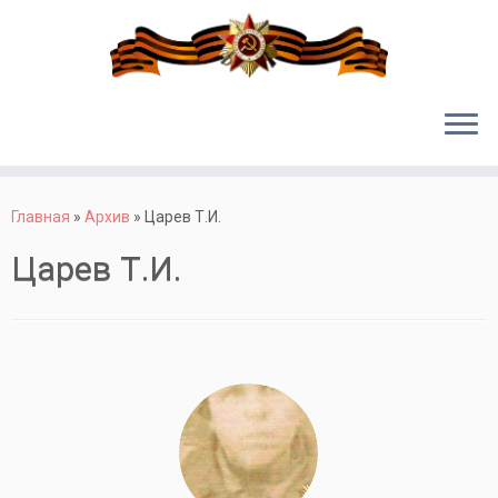
Перейти
к
Главная
»
Архив
»
Царев Т.И.
содержимому
Царев Т.И.