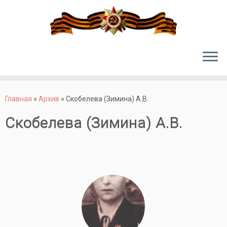
Перейти
к
Главная
»
Архив
»
Скобелева (Зимина) А.В.
содержимому
Скобелева (Зимина) А.В.