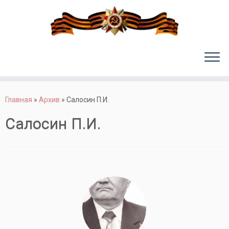
Перейти
к
Главная
»
Архив
»
Салосин П.И.
содержимому
Салосин П.И.