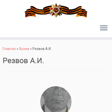
Перейти
к
Главная
»
Архив
»
Резвов А.И.
содержимому
Резвов А.И.