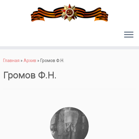
Перейти
к
Главная
»
Архив
»
Громов Ф.Н.
содержимому
Громов Ф.Н.