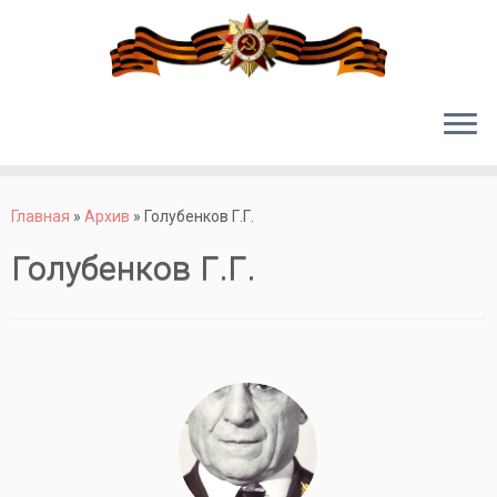
Перейти
к
Главная
»
Архив
»
Голубенков Г.Г.
содержимому
Голубенков Г.Г.