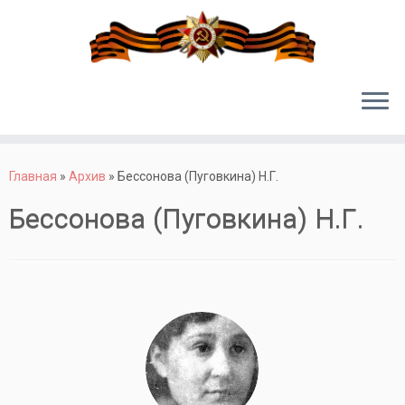
Перейти
к
Главная
»
Архив
»
Бессонова (Пуговкина) Н.Г.
содержимому
Бессонова (Пуговкина) Н.Г.