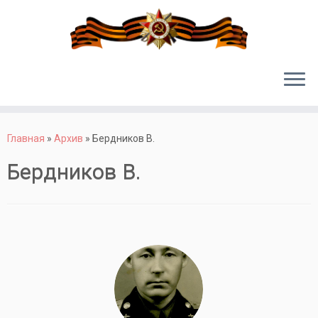
Перейти
к
Главная
»
Архив
»
Бердников В.
содержимому
Бердников В.