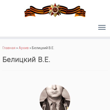
Перейти
к
Главная
»
Архив
»
Белицкий В.Е.
содержимому
Белицкий В.Е.