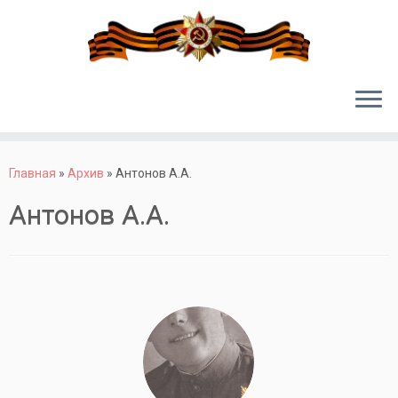
Перейти
к
Главная
»
Архив
»
Антонов А.А.
содержимому
Антонов А.А.